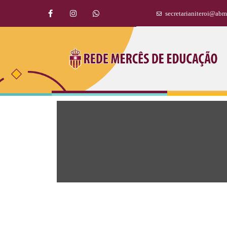
secretarianiteroi@abm