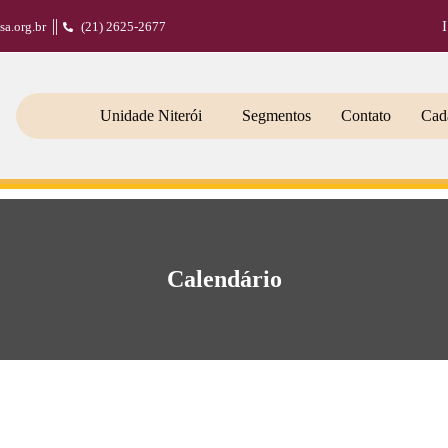
sa.org.br
(21) 2625-2677
Unidade Niterói
Segmentos
Contato
Cada
Calendário