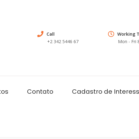
Call
Working 
+2 342 5446 67
Mon - Fri
tos
Contato
Cadastro de Interes