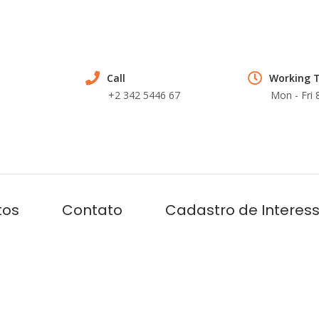
Call
Working 
+2 342 5446 67
Mon - Fri
tos
Contato
Cadastro de Interes