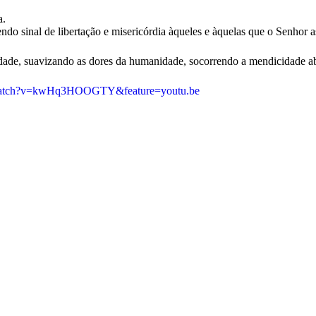
a.
o sinal de libertação e misericórdia àqueles e àquelas que o Senhor a
ade, suavizando as dores da humanidade, socorrendo a mendicidade aba
/watch?v=kwHq3HOOGTY&feature=youtu.be