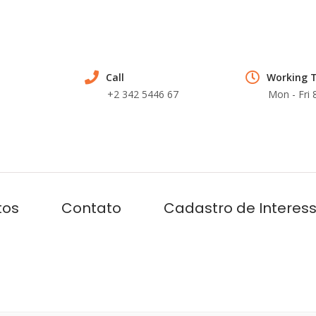
Call
Working 
+2 342 5446 67
Mon - Fri
tos
Contato
Cadastro de Interes