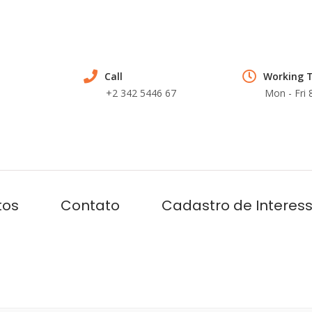
Call
Working 
+2 342 5446 67
Mon - Fri
tos
Contato
Cadastro de Interes