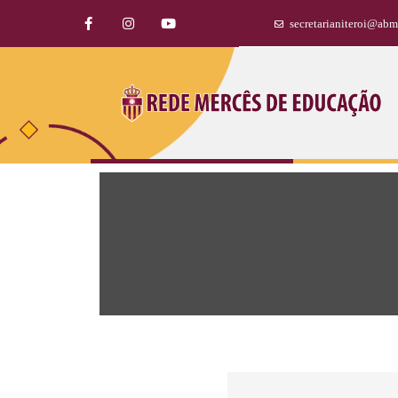
secretarianiteroi@abm