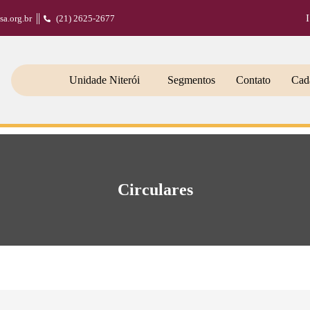
sa.org.br
(21) 2625-2677
Unidade Niterói
Segmentos
Contato
Cada
Circulares